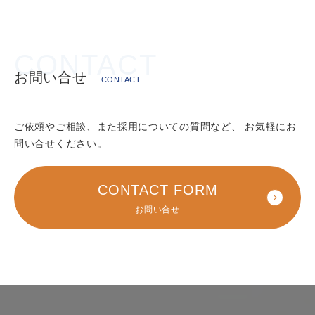
お問い合せ
CONTACT
強力吸引車 5t車 タンク容量4
4ｔトラック
強力吸引車 22t車 タンク容量
洗場 全景写真
㎥
10.3㎥
ご依頼やご相談、また採用についての質問など、
お気軽にお
問い合せください。
CONTACT FORM
お問い合せ
超高圧・高圧可変型ユニット
大型ユニック
強力吸引車 22t車 タンク容量
強力吸引車 6t車 タンク容量5
8.4㎥ 風量80㎥／min
㎥