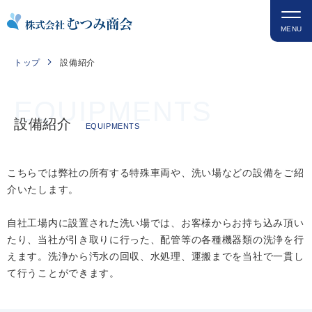
MENU
コ
トップ
設備紹介
ン
テ
ン
設備紹介
EQUIPMENTS
ツ
を
ス
こちらでは弊社の所有する特殊車両や、洗い場などの設備をご紹
キ
介いたします。
ッ
プ
自社工場内に設置された洗い場では、お客様からお持ち込み頂い
たり、当社が引き取りに行った、配管等の各種機器類の洗浄を行
えます。洗浄から汚水の回収、水処理、運搬までを当社で一貫し
て行うことができます。