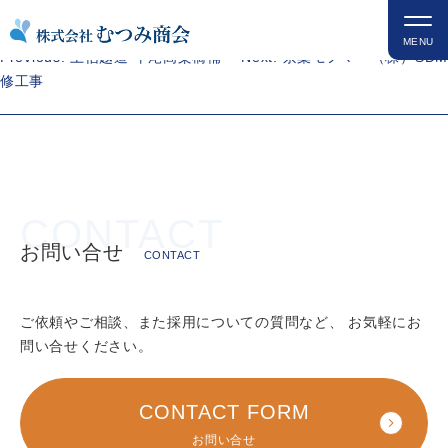
コ
JFEスチール（株）千葉地区熱延工場
ン
MENU
投
Previous:
上信越道 平尾高架橋補
Next:
京葉モノマー（株）SDM
テ
稿
修工事
ン
ナ
ツ
ビ
を
ゲ
ス
ー
キ
シ
ッ
ョ
プ
ン
お問い合せ
CONTACT
ご依頼やご相談、また採用についての質問など、
お気軽にお
問い合せください。
CONTACT FORM
お問い合せ