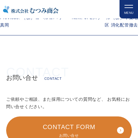
コ
DIC（株）千葉工場
ン
MENU
投
Previous:
（株）コベルコパワー
Next:
JFEスチール（株）千葉地
テ
稿
真岡
区 消化配管撤去
ン
ナ
ツ
ビ
を
ゲ
ス
ー
キ
シ
ッ
ョ
プ
ン
お問い合せ
CONTACT
ご依頼やご相談、また採用についての質問など、
お気軽にお
問い合せください。
CONTACT FORM
お問い合せ