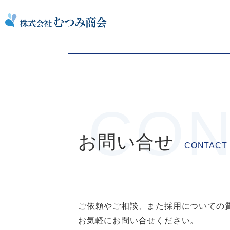
コ
日信化学
ン
投
Previous:
DIC鹿島
テ
稿
ン
ナ
ツ
ビ
を
ゲ
ス
ー
キ
シ
ッ
ョ
プ
お問い合せ
CONTACT
ン
ご依頼やご相談、また採用についての
お気軽にお問い合せください。