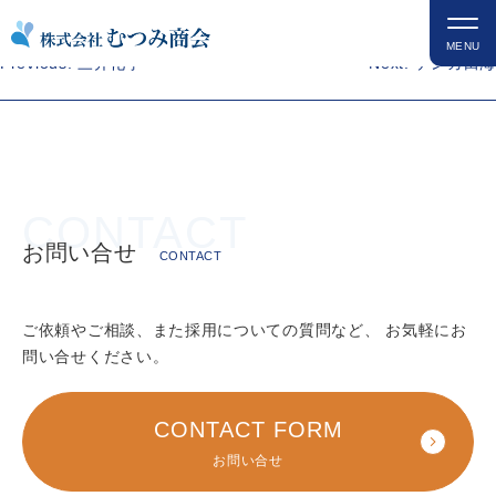
コ
出光愛知
ン
MENU
投
Previous:
三井化学
Next:
デンカ田海
テ
稿
ン
ナ
ツ
ビ
を
ゲ
ス
ー
キ
シ
ッ
ョ
お問い合せ
プ
CONTACT
ン
ご依頼やご相談、また採用についての質問など、
お気軽にお
問い合せください。
CONTACT FORM
お問い合せ