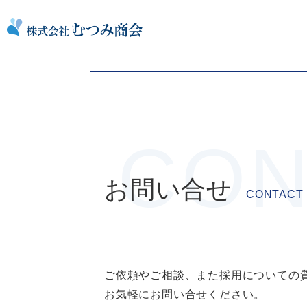
コ
王子コーンスターチ（株）千葉工場
ン
投
Previous:
松戸駅ホームドア設置工事
テ
稿
ン
ナ
ツ
ビ
を
ゲ
ス
ー
キ
シ
ッ
ョ
プ
お問い合せ
CONTACT
ン
ご依頼やご相談、また採用についての
お気軽にお問い合せください。