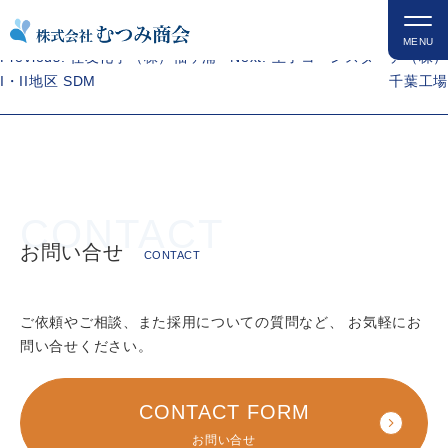
コ
松戸駅ホームドア設置工事
ン
MENU
投
Previous:
住友化学（株）袖ヶ浦
Next:
王子コーンスターチ（株）
テ
稿
I・II地区 SDM
千葉工場
ン
ナ
ツ
ビ
を
ゲ
ス
ー
キ
シ
ッ
ョ
プ
ン
お問い合せ
CONTACT
ご依頼やご相談、また採用についての質問など、
お気軽にお
問い合せください。
CONTACT FORM
お問い合せ