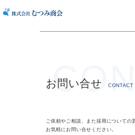
コ
手賀沼終末処理場
ン
投
Previous:
南部水再生センター
テ
稿
ン
ナ
ツ
ビ
を
ゲ
ス
ー
キ
シ
ッ
ョ
プ
お問い合せ
CONTACT
ン
ご依頼やご相談、また採用についての
お気軽にお問い合せください。